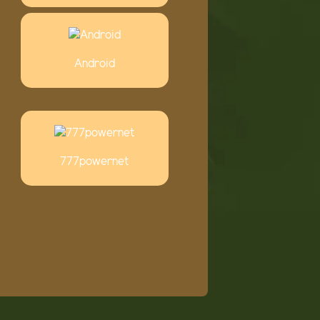
Android
777powernet